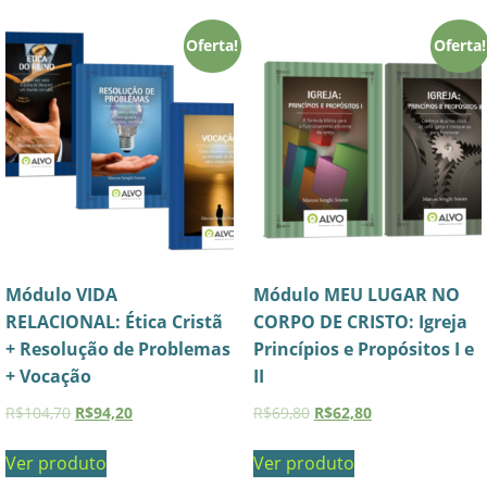
Oferta!
Oferta!
Módulo VIDA
Módulo MEU LUGAR NO
RELACIONAL: Ética Cristã
CORPO DE CRISTO: Igreja
+ Resolução de Problemas
Princípios e Propósitos I e
+ Vocação
II
R$
104,70
R$
94,20
R$
69,80
R$
62,80
Ver produto
Ver produto