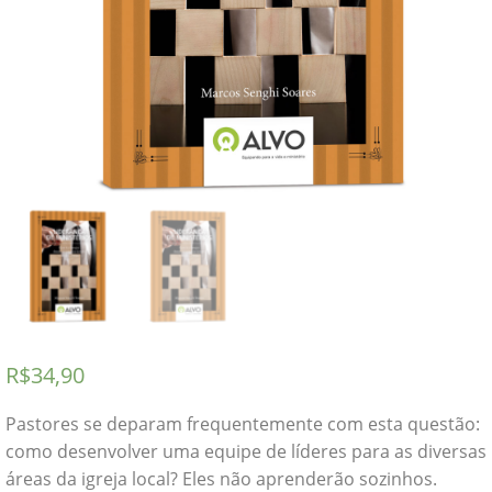
R$
34,90
Pastores se deparam frequentemente com esta questão:
como desenvolver uma equipe de líderes para as diversas
áreas da igreja local? Eles não aprenderão sozinhos.