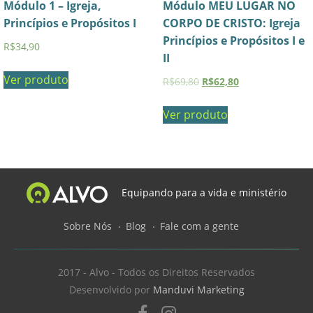
Módulo 1 – Igreja,
Módulo MEU LUGAR NO
Princípios e Propósitos I
CORPO DE CRISTO: Igreja
Princípios e Propósitos I e
R$
34,90
II
Ver produto
R$
69,80
R$
62,80
Ver produto
Equipando para a vida e ministério
Sobre Nós
Blog
Fale com a gente
2017 - Alvo - Todos os Direitos Reservados
Desenvolvido por
Manduvi Marketing