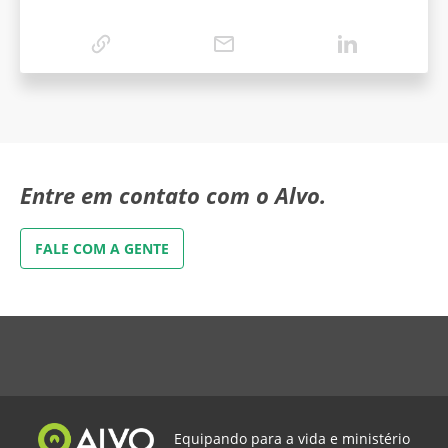
Programa de Estudos Bíblicos Alvo
Fazendo Discípulos
Bíblia Simples
Como Resolver Seu Maior Problema
Juízes: os Bastidores do Caos
Legado: Seu Presente para o Futuro
Sobre Vida, Carreira e Sucesso
Entre em contato com o Alvo.
Palestrante corporativo na área de liderança,
formação de equipes, gestão de projetos e
FALE COM A GENTE
comunicação. É membro da PIB Piracicaba/SP,
onde atua como líder de um Grupo Pequeno.
Casado com Léia Soares e pai de Carolina e
Beatriz.
Equipando para a vida e ministério