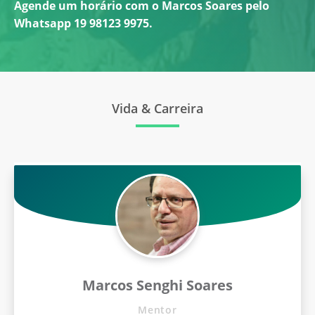
Agende um horário com o Marcos Soares pelo
Whatsapp 19 98123 9975.
Vida & Carreira
Formado em Letras pelo Centro Universitário
Claretiano de Batatais. Graduado Internacional
pelo Haggai Institute (Maui/HI, EUA – 2005).
Mestrado em Ministérios Cristãos no SBPV
">
(Palavra da Vida).
Marcos Senghi Soares
Autor dos livros:
Mentor