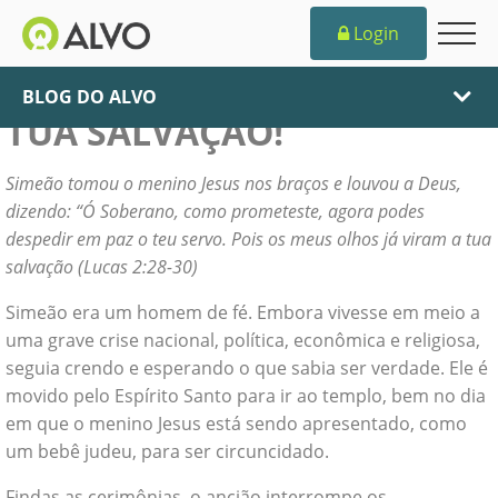
Login
OS MEUS OLHOS VIRAM A
BLOG DO ALVO
TUA SALVAÇÃO!
Simeão tomou o menino Jesus nos braços e louvou a Deus,
dizendo: “Ó Soberano, como prometeste, agora podes
despedir em paz o teu servo. Pois os meus olhos já viram a tua
salvação (Lucas 2:28-30)
Simeão era um homem de fé. Embora vivesse em meio a
uma grave crise nacional, política, econômica e religiosa,
seguia crendo e esperando o que sabia ser verdade. Ele é
movido pelo Espírito Santo para ir ao templo, bem no dia
em que o menino Jesus está sendo apresentado, como
um bebê judeu, para ser circuncidado.
Findas as cerimônias, o ancião interrompe os