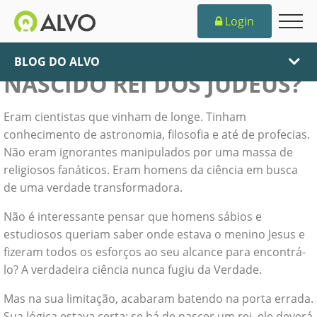
Login
ONDE ESTÁ O RECÉM-
BLOG DO ALVO
NASCIDO REI DOS JUDEUS?
Eram cientistas que vinham de longe. Tinham
conhecimento de astronomia, filosofia e até de profecias.
Não eram ignorantes manipulados por uma massa de
religiosos fanáticos. Eram homens da ciência em busca
de uma verdade transformadora.
Não é interessante pensar que homens sábios e
estudiosos queriam saber onde estava o menino Jesus e
fizeram todos os esforços ao seu alcance para encontrá-
lo? A verdadeira ciência nunca fugiu da Verdade.
Mas na sua limitação, acabaram batendo na porta errada.
Sua lógica estava certa: se há de nascer um rei, ele deverá