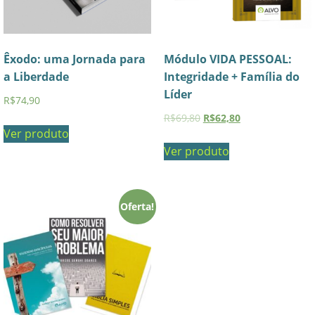
Êxodo: uma Jornada para
Módulo VIDA PESSOAL:
a Liberdade
Integridade + Família do
Líder
R$
74,90
R$
69,80
R$
62,80
Ver produto
Ver produto
Oferta!