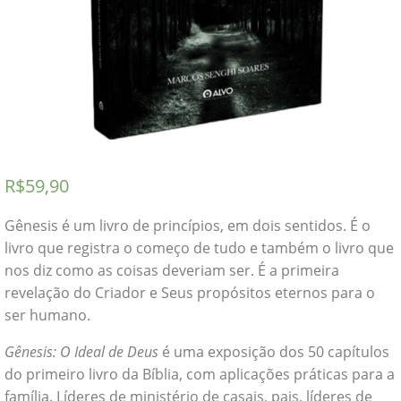
R$
59,90
Gênesis é um livro de princípios, em dois sentidos. É o
livro que registra o começo de tudo e também o livro que
nos diz como as coisas deveriam ser. É a primeira
revelação do Criador e Seus propósitos eternos para o
ser humano.
Gênesis: O Ideal de Deus
é uma exposição dos 50 capítulos
do primeiro livro da Bíblia, com aplicações práticas para a
família. Líderes de ministério de casais, pais, líderes de