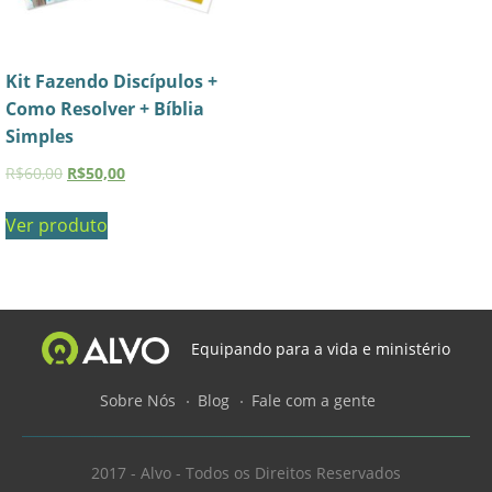
Kit Fazendo Discípulos +
Como Resolver + Bíblia
Simples
R$
60,00
R$
50,00
Ver produto
Equipando para a vida e ministério
Sobre Nós
Blog
Fale com a gente
2017 - Alvo - Todos os Direitos Reservados