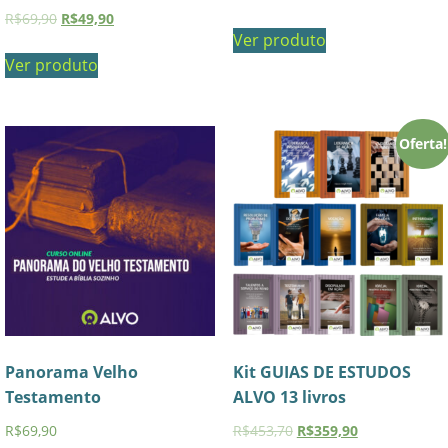
R$
69,90
R$
49,90
Ver produto
Ver produto
Oferta!
Panorama Velho
Kit GUIAS DE ESTUDOS
Testamento
ALVO 13 livros
R$
69,90
R$
453,70
R$
359,90