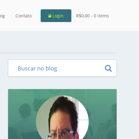
log
Contato
Login
R$0,00 -
0 items