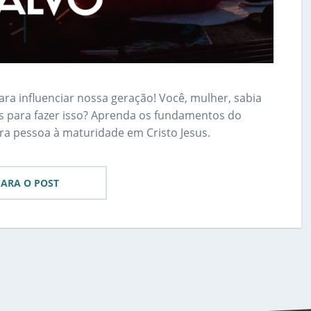
ra influenciar nossa geração! Você, mulher, sabia
 para fazer isso? Aprenda os fundamentos do
tra pessoa à maturidade em Cristo Jesus.
PARA O POST