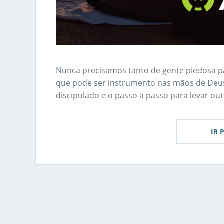
Nunca precisamos tanto de gente piedosa pa
que pode ser instrumento nas mãos de Deus
discipulado e o passo a passo para levar ou
IR 