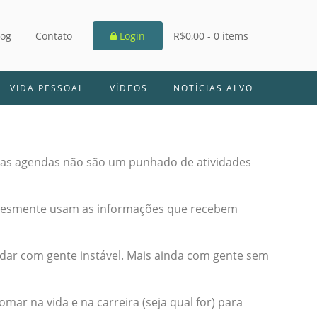
log
Contato
Login
R$0,00 -
0 items
VIDA PESSOAL
VÍDEOS
NOTÍCIAS ALVO
Suas agendas não são um punhado de atividades
implesmente usam as informações que recebem
ndar com gente instável. Mais ainda com gente sem
ar na vida e na carreira (seja qual for) para