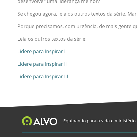
desenvolver uma liderança melhor?
Se chegou agora, leia os outros textos da série. M
Porque precisamos, com urgência, de mais gente q
Leia os outros textos da série:
Lidere para Inspirar I
Lidere para Inspirar II
Lidere para Inspirar III
Equipando para a vida e ministério