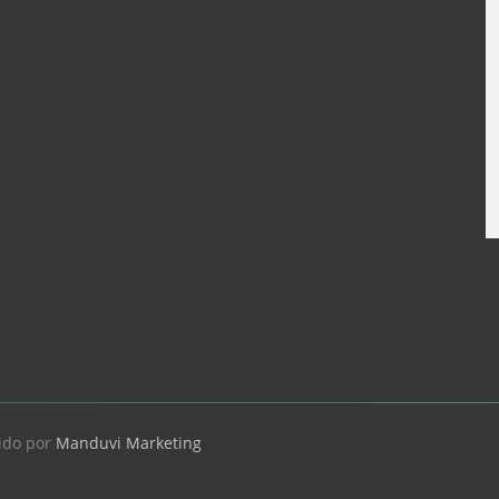
T
j
ido por
Manduvi Marketing