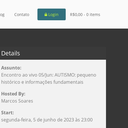
log
Contato
Login
R$0,00 -
0 items
Details
Assunto:
Encontro ao vivo 05/Jun: AUTISMO: pequeno
histórico e informações fundamentais
Hosted By:
Marcos Soares
Start:
segunda-feira, 5 de junho de 2023 às 23:00