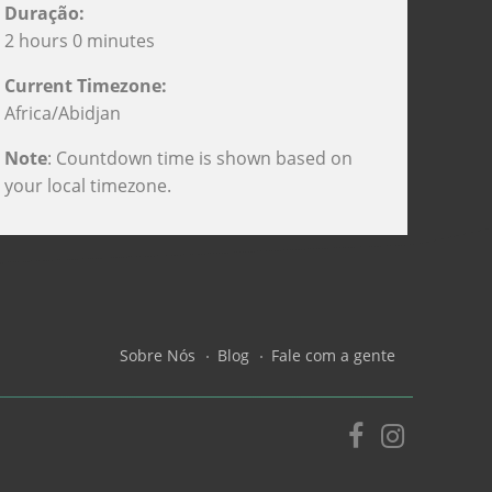
Duração:
2 hours 0 minutes
Current Timezone:
Africa/Abidjan
Note
: Countdown time is shown based on
your local timezone.
his meeting is no longer valid and cannot be
oined !
Sobre Nós
Blog
Fale com a gente