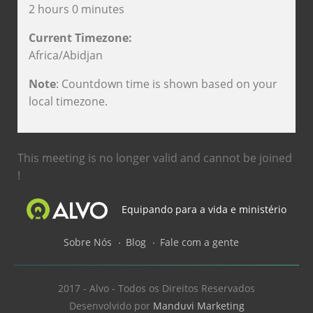
2 hours 0 minutes
Current Timezone:
Africa/Abidjan
Note
: Countdown time is shown based on your
local timezone.
This meeting is no longer valid and cannot be joined
!
Equipando para a vida e ministério
Sobre Nós
Blog
Fale com a gente
2017 - Alvo - Todos os Direitos Reservados
Desenvolvido por
Manduvi Marketing