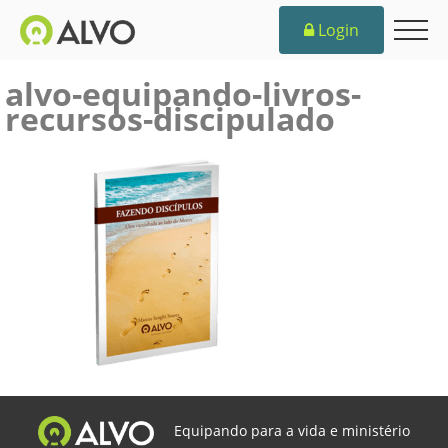
Login
alvo-equipando-livros-
recursos-discipulado
Equipando para a vida e ministério