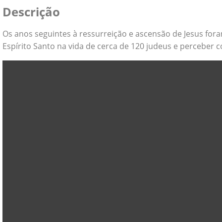
Descrição
Os anos seguintes à ressurreição e ascensão de Jesus foram
Espírito Santo na vida de cerca de 120 judeus e percebe
Tocador
de
vídeo