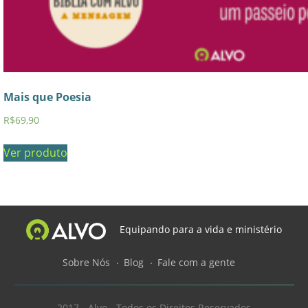
Mais que Poesia
R$
69,90
Ver produto
Equipando para a vida e ministério
Sobre Nós
Blog
Fale com a gente
2017 - Alvo - Todos os Direitos Reservados