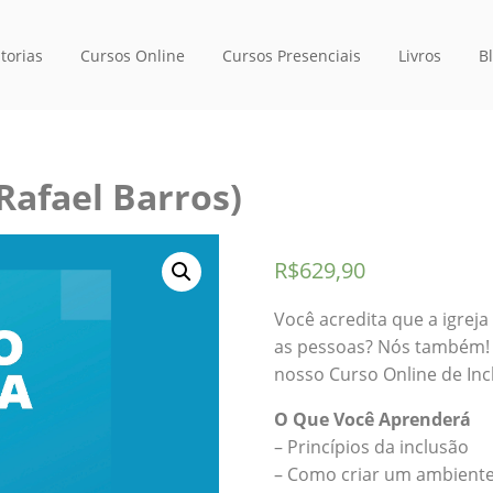
torias
Cursos Online
Cursos Presenciais
Livros
B
 Rafael Barros)
R$
629,90
Você acredita que a igreja
as pessoas? Nós também!
nosso Curso Online de Incl
O Que Você Aprenderá
– Princípios da inclusão
– Como criar um ambiente