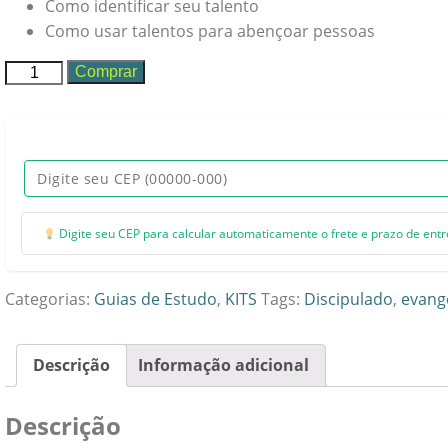
Como identificar seu talento
Como usar talentos para abençoar pessoas
Módulo
Comprar
DONS
EM
AÇÃO:
Discipulado
+
Testemunhe
Digite seu CEP para calcular automaticamente o frete e prazo de ent
Sua
Fé
+
Categorias:
Guias de Estudo
,
KITS
Tags:
Discipulado
,
evang
Talentos
a
Descrição
Informação adicional
Serviço
do
Descrição
Reino
quantidade