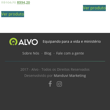
R$
104,70
R$
94,20
Ver produto
Ver produto
Equipando para a vida e ministério
Sobre Nós
Blog
Fale com a gente
2017 - Alvo - Todos os Direitos Reservados
Desenvolvido por
Manduvi Marketing