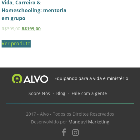
Vida, Carreira &
Homeschooling: mentoria
em grupo
R$
399,00
R$
199,00
Ver produto
Equipando para a vida e ministério
Sobre Nós
Blog
Fale com a gente
2017 - Alvo - Todos os Direitos Reservados
Desenvolvido por
Manduvi Marketing