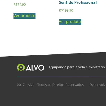
Sentido Profissional
R$
74,90
R$
199,90
Ver produto
Ver produto
Equipando para a vida e ministério
2017 - Alvo - Todos os Direitos Reservados
Desenvolv