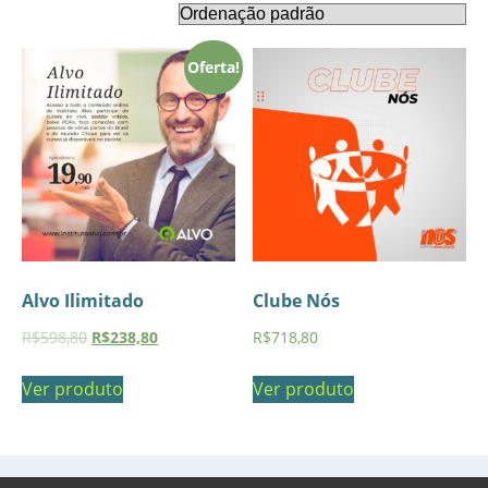
Oferta!
Alvo Ilimitado
Clube Nós
R$
598,80
R$
238,80
R$
718,80
Ver produto
Ver produto