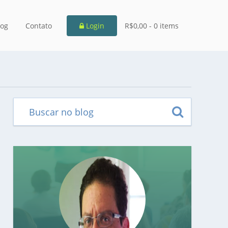
log
Contato
Login
R$0,00 -
0 items