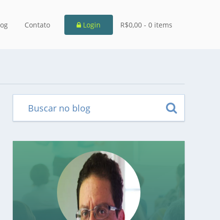
log
Contato
Login
R$0,00 -
0 items