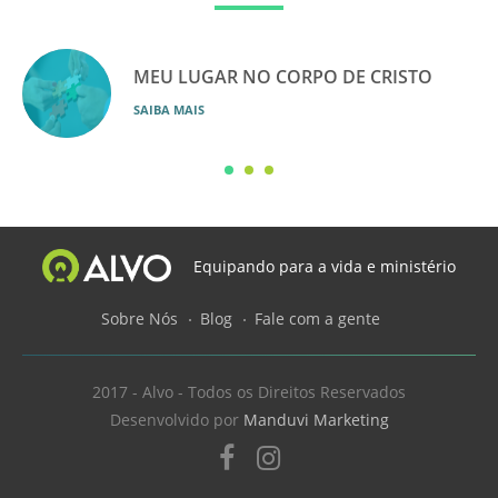
que o Senhor semeou na vida de seus membros.
CONTEÚDO DO CURSO
MEU LUGAR NO CORPO DE CRISTO
O que são talentos
SAIBA MAIS
Relação entre talento e espiritualidade
O Mandato Cultural e o Mandato Evangelístico
Como identificar seu talento
Como usar talentos para abençoar pessoas
CARGA HORÁRIA:
8 horas
Equipando para a vida e ministério
Sobre Nós
Blog
Fale com a gente
2017 - Alvo - Todos os Direitos Reservados
Desenvolvido por
Manduvi Marketing