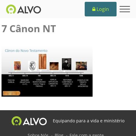
Login
7 Cânon NT
Equipando para a vida e ministério
Sobre Nós
Blog
Fale com a gente