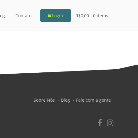
log
Contato
Login
R$0,00 -
0 items
Sobre Nós
Blog
Fale com a gente