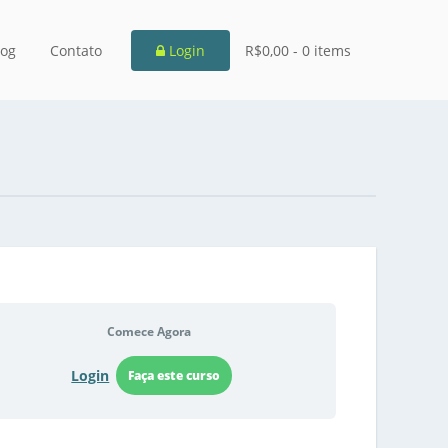
log
Contato
Login
R$0,00 -
0 items
Comece Agora
Login