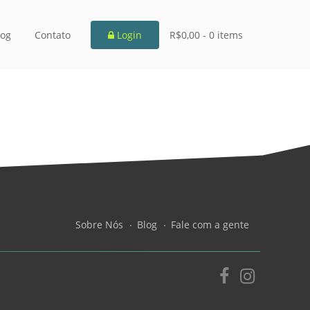
log
Contato
Login
R$0,00 -
0 items
Sobre Nós
Blog
Fale com a gente