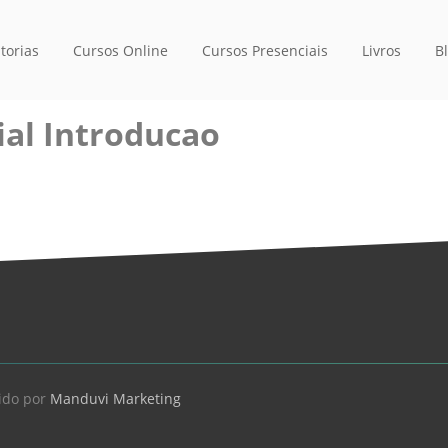
torias
Cursos Online
Cursos Presenciais
Livros
B
ial Introducao
ido por
Manduvi Marketing