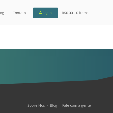
log
Contato
Login
R$0,00 -
0 items
Sobre Nós
Blog
Fale com a gente