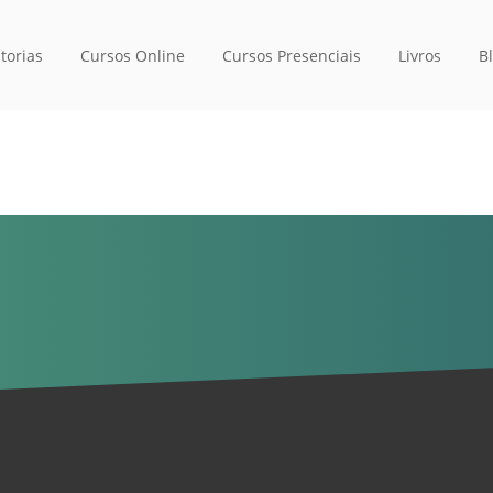
torias
Cursos Online
Cursos Presenciais
Livros
B