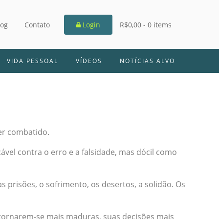
log
Contato
Login
R$0,00 -
0 items
VIDA PESSOAL
VÍDEOS
NOTÍCIAS ALVO
er combatido.
ável contra o erro e a falsidade, mas dócil como
s prisões, o sofrimento, os desertos, a solidão. Os
 tornarem-se mais maduras, suas decisões mais