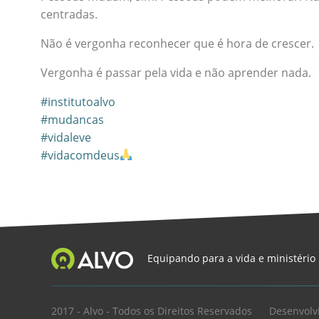
centradas.
Não é vergonha reconhecer que é hora de crescer.
Vergonha é passar pela vida e não aprender nada.
#institutoalvo
#mudancas
#vidaleve
#vidacomdeus
Equipando para a vida e ministério
2017 - Alvo - Todos os Direitos Reservados
Desenvolv