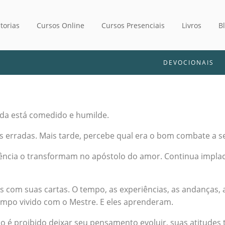
torias
Cursos Online
Cursos Presenciais
Livros
B
DEVOCIONAIS
vida está comedido e humilde.
es erradas. Mais tarde, percebe qual era o bom combate a s
riência o transformam no apóstolo do amor. Continua implac
s com suas cartas. O tempo, as experiências, as andanças, a
mpo vivido com o Mestre. E eles aprenderam.
é proibido deixar seu pensamento evoluir, suas atitudes