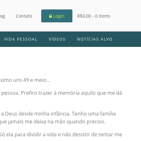
log
Contato
Login
R$0,00 -
0 items
VIDA PESSOAL
VÍDEOS
NOTÍCIAS ALVO
máximo uns 49 e meio…
r pessoa. Prefiro trazer à memória aquilo que me dá
 a Deus desde minha infância. Tenho uma família
a que jamais me deixa na mão quando preciso.
la para dividir a vida e não desistir de tentar me