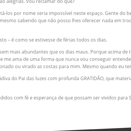
dão alegrias. Vou reclamar do que?
Citá-los por nome seria impossível neste espaço. Gente do 
 mesmo sabendo que não posso lhes oferecer nada em troca
to – é como se estivesse de férias todos os dias.
sem mais abundantes que os dias maus. Porque acima de tu
e me ama de uma forma que nunca vou conseguir entender,
nado ou virado as costas para mim. Mesmo quando eu tenh
diva do Pai das luzes com profunda GRATIDÃO, que materi
didos com fé e esperança de que possam ser vividos para 