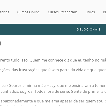
torias
Cursos Online
Cursos Presenciais
Livros
B
DEVOCIONAIS
O
aparento tudo isso. Quem me conhece diz que eu tenho no 
epções, das frustrações que fazem parte da vida de qualque
o” Luiz Soares e minha mãe Hacy, que me ensinaram a temer
, cunhados, sogros. Todos fora de série. Gente de primeir
apaixonadamente e que me ama apesar de ser quem sou. Só e