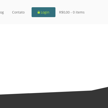
log
Contato
Login
R$0,00 -
0 items