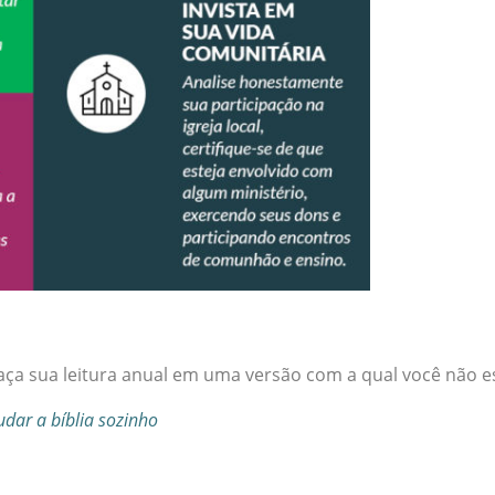
aça sua leitura anual em uma versão com a qual você não 
dar a bíblia sozinho