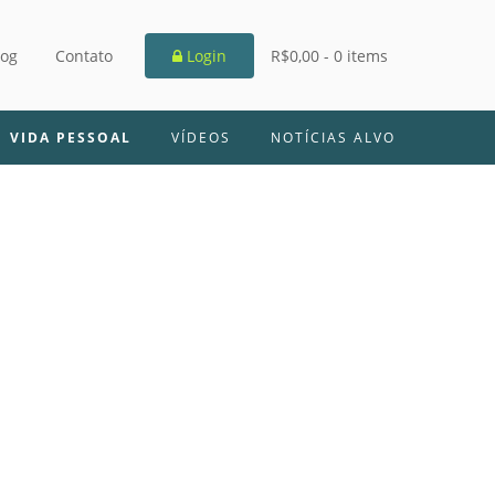
log
Contato
Login
R$0,00 -
0 items
VIDA PESSOAL
VÍDEOS
NOTÍCIAS ALVO