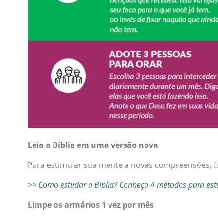
Leia a Bíblia em uma versão nova
Para estimular sua mente a novas compreensões, f
>> Como estudar a Bíblia? Conheça 4 métodos para estu
Limpe os armários 1 vez por mês