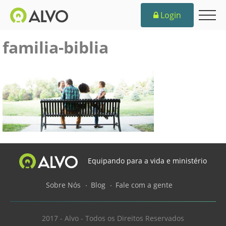
Login
familia-biblia
Equipando para a vida e ministério
Sobre Nós
Blog
Fale com a gente
2017 - Alvo - Todos os Direitos Reservados