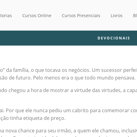
torias
Cursos Online
Cursos Presenciais
Livros
B
DEVOCIONAIS
u
inho” da família, o que tocava os negócios. Um sucessor per
visão de futuro. Pelo menos era o que todo mundo pensava.
o chegou a hora de mostrar a virtude das virtudes, a capa
ai. Por que ele nunca pediu um cabrito para comemorar com
ênção tinha etiqueta de preço.
 nova chance para seu irmão, a quem ele chamou, inclusive