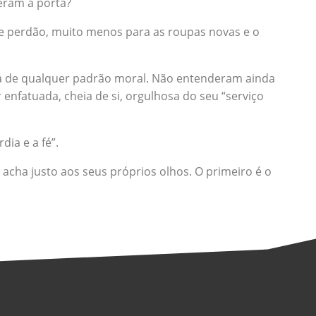
teram à porta?
 de perdão, muito menos para as roupas novas e o
ra de qualquer padrão moral. Não entenderam ainda
enfatuada, cheia de si, orgulhosa do seu “serviço
ia e a fé”.
cha justo aos seus próprios olhos. O primeiro é o