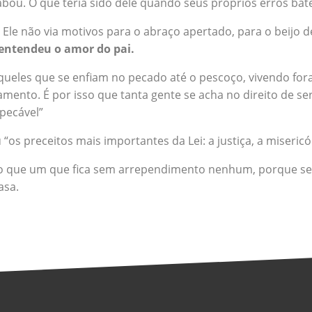
cabou. O que teria sido dele quando seus próprios erros ba
i. Ele não via motivos para o abraço apertado, para o beijo
entendeu o amor do pai.
queles que se enfiam no pecado até o pescoço, vivendo fo
to. É por isso que tanta gente se acha no direito de ser 
mpecável”
s preceitos mais importantes da Lei: a justiça, a misericórd
do que um que fica sem arrependimento nenhum, porque se a
asa.