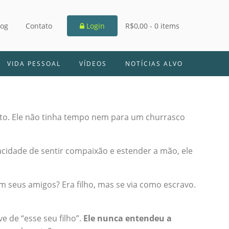
log
Contato
Login
R$0,00 -
0 items
VIDA PESSOAL
VÍDEOS
NOTÍCIAS ALVO
feito. Ele não tinha tempo nem para um churrasco
cidade de sentir compaixão e estender a mão, ele
 seus amigos? Era filho, mas se via como escravo.
 de “esse seu filho”.
Ele nunca entendeu a